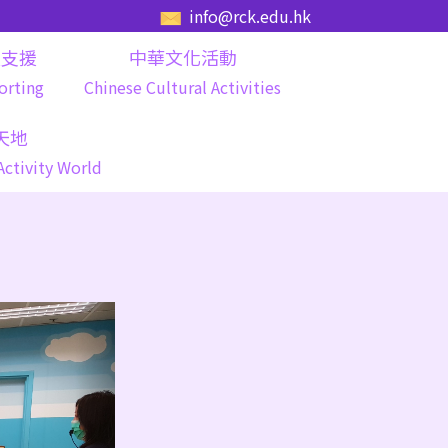
info@rck.edu.hk
長支援
中華文化活動
orting
Chinese Cultural Activities
天地
Activity World