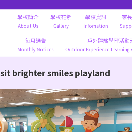
學校簡介
學校花絮
學校資訊
家
About Us
Gallery
Infomation
Supp
每月通告
戶外體驗學習活動
Monthly Notices
Outdoor Experience Learning 
righter smiles playland