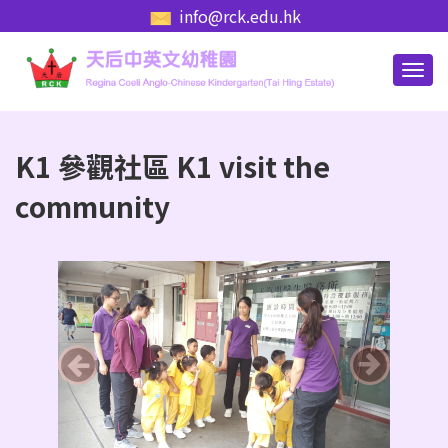
info@rck.edu.hk
K1 參觀社區 K1 visit the
community