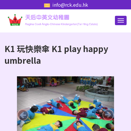
info@rck.edu.hk
K1 玩快樂傘 K1 play happy
umbrella