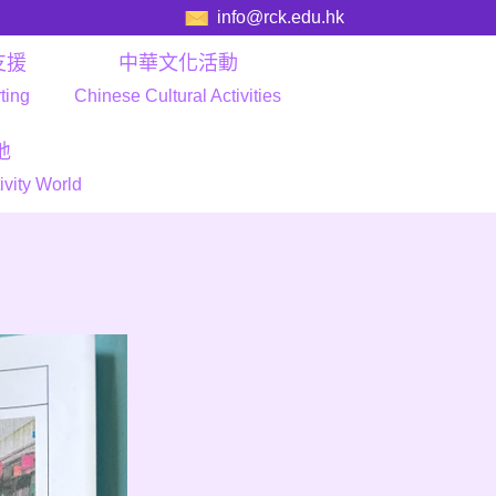
info@rck.edu.hk
支援
中華文化活動
ting
Chinese Cultural Activities
地
ivity World