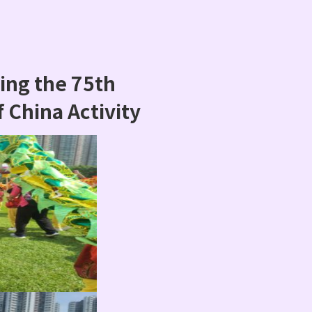
 the 75th
 China Activity