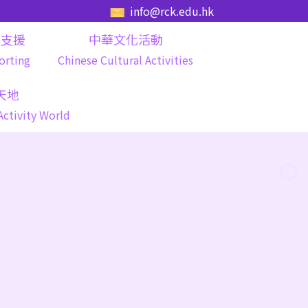
info@rck.edu.hk
長支援
中華文化活動
orting
Chinese Cultural Activities
天地
Activity World