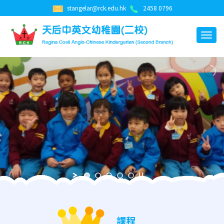
stangelar@rck.edu.hk
2458 0796
課程