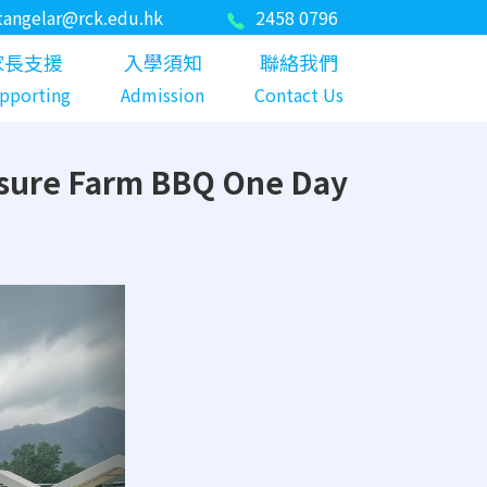
tangelar@rck.edu.hk
2458 0796
家長支援
入學須知
聯絡我們
pporting
Admission
Contact Us
re Farm BBQ One Day